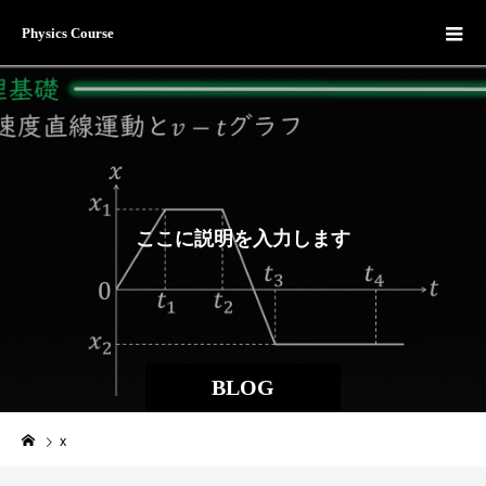
Physics Course
こ
こ
に
説
明
を
入
力
し
ま
す
。
BLOG
x