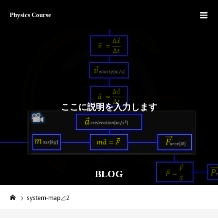
Physics Course
こ
こ
に
説
明
を
入
力
し
ま
す
。
BLOG
system-map⊿2