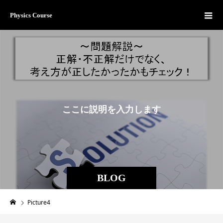
Physics Course
こ
こ
に
説
明
を
入
力
し
ま
す
。
BLOG
Picture4