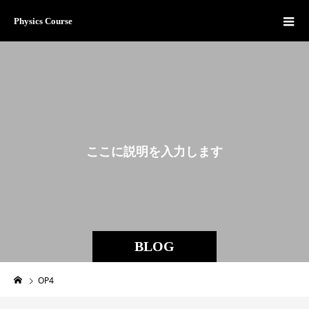
Physics Course
こ
こ
に
説
明
を
入
力
し
ま
す
。
BLOG
OP4