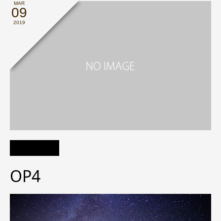
MAR
09
2019
OP4
動
画
プ
レ