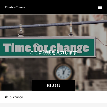
Physics Course
こ
こ
に
説
明
を
入
力
し
ま
す
。
BLOG
change