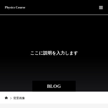
Physics Course
こ
こ
に
説
明
を
入
力
し
ま
す
。
BLOG
背景画像