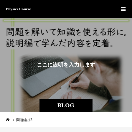
Physics Course
こ
こ
に
説
明
を
入
力
し
ま
す
。
BLOG
問題編⊿3