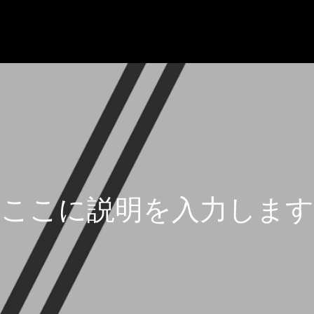
こ
こ
に
説
明
を
入
力
し
ま
す