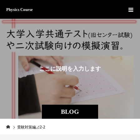
Physics Course
こ
こ
に
説
明
を
入
力
し
ま
す
。
BLOG
受験対策編⊿2-2