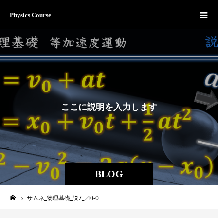
Physics Course
こ
こ
に
説
明
を
入
力
し
ま
す
。
BLOG
サムネ_物理基礎_説7_⊿0-0