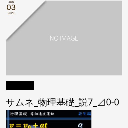
JUN
03
2020
サムネ_物理基礎_説7_⊿0-0