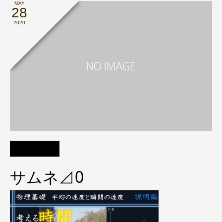
MAY
28
2020
サムネ⊿0