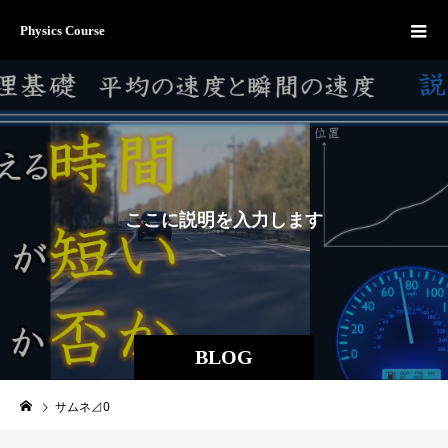
Physics Course
こ
こ
に
説
明
を
入
力
し
ま
す
。
BLOG
サムネ⊿0