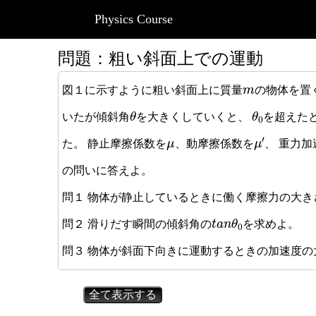
Physics Course
問題：粗い斜面上での運動
m
図１に示すように粗い斜面上に質量
の物体を置
θ
θ
0
いたが傾斜角
を大きくしていくと、
を超えた
μ
μ
′
た。 静止摩擦係数を
、動摩擦係数を
、 重力
の問いに答えよ。
問１ 物体が静止しているときに働く摩擦力の大き
t
a
n
θ
0
問２ 滑りだす瞬間の傾斜角の
を求めよ。
問３ 物体が斜面下向きに運動するときの加速度の
全て表示する