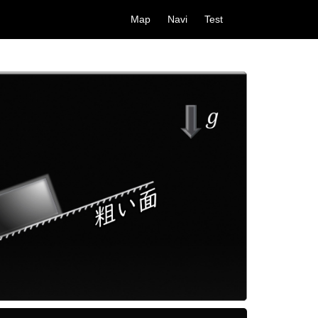
Map
Navi
Test