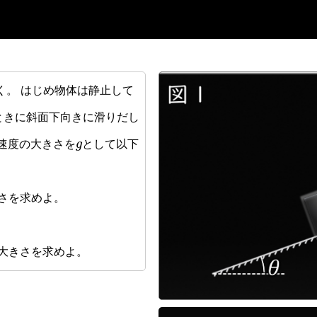
く。 はじめ物体は静止して
ときに斜面下向きに滑りだし
g
加速度の大きさを
として以下
さを求めよ。
大きさを求めよ。